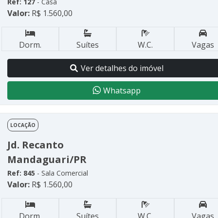
Ref: 127
- Casa
Valor:
R$ 1.560,00
Dorm.
Suítes
W.C.
Vagas
Ver detalhes do imóvel
Whatsapp
LOCAÇÃO
Jd. Recanto
Mandaguari/PR
Ref: 845
- Sala Comercial
Valor:
R$ 1.560,00
Dorm.
Suítes
W.C.
Vagas