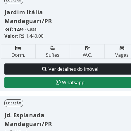
LOCAÇÃO
Jardim Itália
Mandaguari/PR
Ref: 1234
- Casa
Valor:
R$ 1.440,00
Dorm.
Suítes
W.C.
Vagas
Ver detalhes do imóvel
Whatsapp
LOCAÇÃO
Jd. Esplanada
Mandaguari/PR