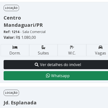
LOCAÇÃO
Centro
Mandaguari/PR
Ref: 1214
- Sala Comercial
Valor:
R$ 1.080,00
Dorm.
Suítes
W.C.
Vagas
Ver detalhes do imóvel
Whatsapp
LOCAÇÃO
Jd. Esplanada