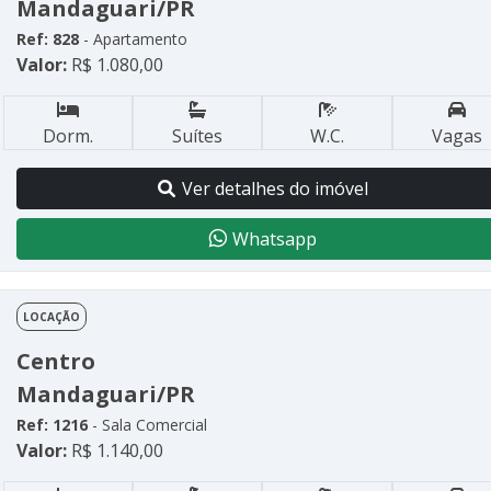
Mandaguari/PR
Ref: 828
- Apartamento
Valor:
R$ 1.080,00
Dorm.
Suítes
W.C.
Vagas
Ver detalhes do imóvel
Whatsapp
LOCAÇÃO
Centro
Mandaguari/PR
Ref: 1216
- Sala Comercial
Valor:
R$ 1.140,00