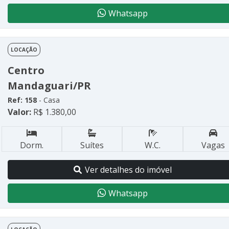
Whatsapp
LOCAÇÃO
Centro
Mandaguari/PR
Ref: 158
- Casa
Valor:
R$ 1.380,00
Dorm.
Suítes
W.C.
Vagas
Ver detalhes do imóvel
Whatsapp