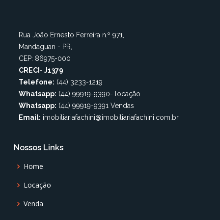
Rua João Ernesto Ferreira n.º 971,
Mandaguari - PR,
CEP: 86975-000
CRECI- J1379
Telefone:
(44) 3233-1219
Whatsapp:
(44) 99919-9390- locação
Whatsapp:
(44) 99919-9391 Vendas
Email:
imobiliariafachini@imobiliariafachini.com.br
Nossos Links
Home
Locação
Venda